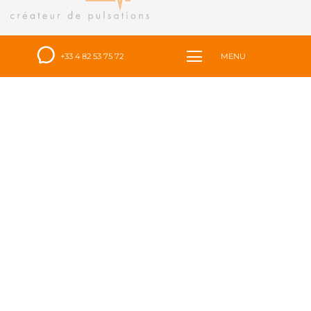
Tél :
+33 4 82 53 75 72
+33 4 82 53 75 72
MENU
contact@azoka.fr
Agence de Lyon
15 quai Tilsitt
69002 Lyon
Agence de Paris
10 Rue Choron
75009 Paris
Accueil
Azoka
Nos engagements RSE
et nos certifications
Réalisations