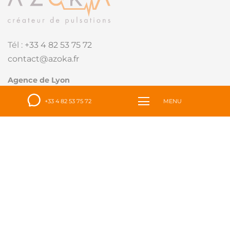
Tél :
+33 4 82 53 75 72
contact@azoka.fr
Agence de Lyon
15 quai Tilsitt
+33 4 82 53 75 72
MENU
69002 Lyon
Agence de Paris
10 Rue Choron
75009 Paris
Accueil
Azoka
Nos engagements RSE
et nos certifications