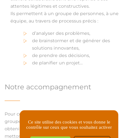
attentes légitimes et constructives.
Ils permettent à un groupe de personnes, à une
équipe, au travers de processus précis :
d’analyser des problèmes,
de brainstormer et de générer des
solutions innovantes,
de prendre des décisions,
de planifier un projet…
Notre accompagnement
Pour combiner efficacement les intelligences d’un
groupe de personnes quel qu’en soit le nombre et
Ce site utilise des cookies et vous donne le
contrôle sur ceux que vous souhaitez activer
obtenir des résultats concrets et pertinents nous
mettons en œuvre avec vous :