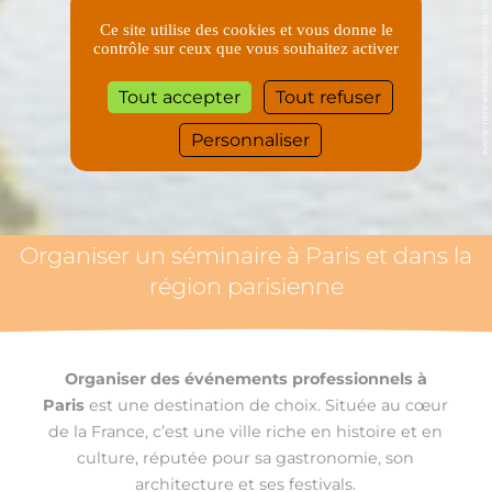
evenement-entreprise-region-parisienne
Ce site utilise des cookies et vous donne le
contrôle sur ceux que vous souhaitez activer
Tout accepter
Tout refuser
Personnaliser
Organiser un séminaire à Paris et dans la
région parisienne
Organiser des événements professionnels à
Paris
est une destination de choix. Située au cœur
de la France, c’est une ville riche en histoire et en
culture, réputée pour sa gastronomie, son
architecture et ses festivals.